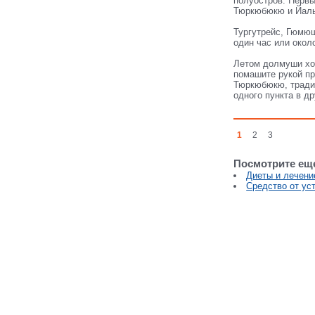
полуостров. Первы
Тюркюбюкю и Йалы
Тургутрейс, Гюмю
один час или окол
Летом долмуши ход
помашите рукой пр
Тюркюбюкю, традиц
одного пункта в др
1
2
3
Посмотрите ещ
Диеты и лечени
Средство от ус