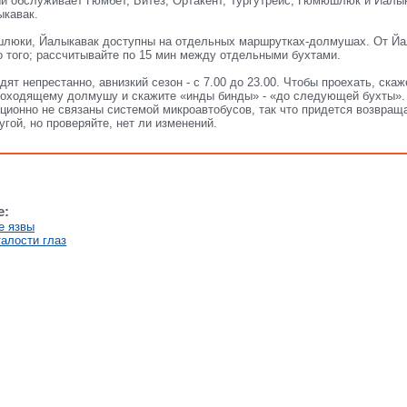
й обслуживает Гюмбет, Битез, Ортакент, Тургутрейс, Гюмюшлюк и Йалык
кавак.
шлюки, Йалыкавак доступны на отдельных маршрутках-долмушах. От Йа
о того; рассчитывайте по 15 мин между отдельными бухтами.
ят непрестанно, авнизкий сезон - с 7.00 до 23.00. Чтобы проехать, ска
оходящему долмушу и скажите «инды бинды» - «до следующей бухты». 
ионно не связаны системой микроавтобусов, так что придется возвраща
угой, но проверяйте, нет ли изменений.
е:
е язвы
талости глаз