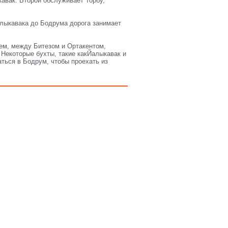
авак. Второй обслуживает Торбу,
лыкавака до Бодрума дорога занимает
жем, между Битезом и Ортакентом,
Некоторые бухты, такие какЙалыкавак и
ться в Бодрум, чтобы проехать из