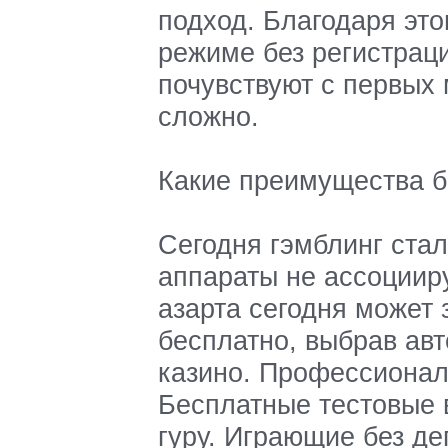
подход. Благодаря это
режиме без регистрац
почувствуют с первых 
сложно.
Какие преимущества б
Сегодня гэмблинг ста
аппараты не ассоциир
азарта сегодня может 
бесплатно, выбрав ав
казино. Профессионал
Бесплатные тестовые 
гуру. Играющие без де